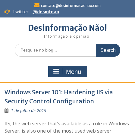
Skip
contato@desinformacaonao.com
to
Twitter:
@desinfnao
content
Desinformação Não!
Informação e opinião!
Search
for:
Menu
Windows Server 101: Hardening IIS via
Security Control Configuration
1 de julho de 2019
IIS, the web server that’s available as a role in Windows
Server, is also one of the most used web server