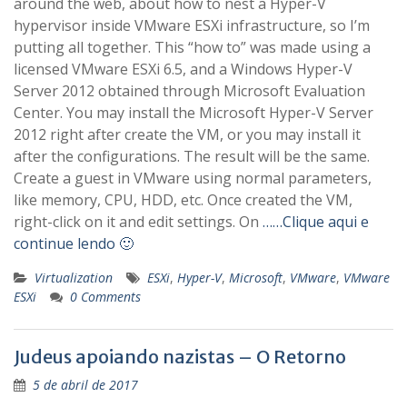
around the web, about how to nest a Hyper-V
hypervisor inside VMware ESXi infrastructure, so I’m
putting all together. This “how to” was made using a
licensed VMware ESXi 6.5, and a Windows Hyper-V
Server 2012 obtained through Microsoft Evaluation
Center. You may install the Microsoft Hyper-V Server
2012 right after create the VM, or you may install it
after the configurations. The result will be the same.
Create a guest in VMware using normal parameters,
like memory, CPU, HDD, etc. Once created the VM,
right-click on it and edit settings. On
……Clique aqui e
continue lendo 🙂
Virtualization
ESXi
,
Hyper-V
,
Microsoft
,
VMware
,
VMware
ESXi
0 Comments
Judeus apoiando nazistas – O Retorno
5 de abril de 2017