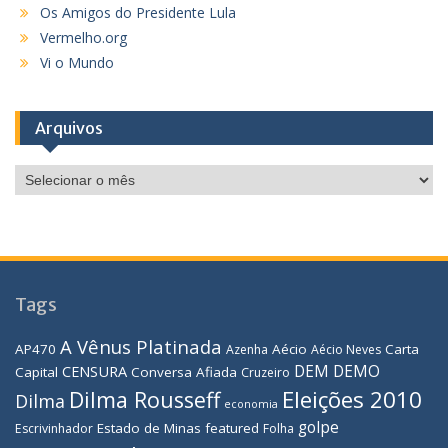
Os Amigos do Presidente Lula
Vermelho.org
Vi o Mundo
Arquivos
Arquivos
Tags
A Vênus Platinada
AP470
Aécio
Carta
Azenha
Aécio Neves
DEM
DEMO
CENSURA
Capital
Conversa Afiada
Cruzeiro
Eleições 2010
Dilma Rousseff
Dilma
economia
golpe
Estado de Minas
featured
Escrivinhador
Folha